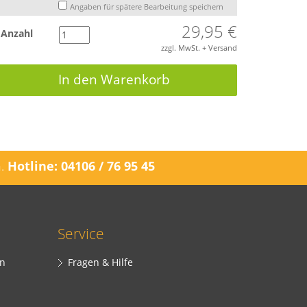
Angaben für spätere Bearbeitung speichern
29,95 €
Anzahl
zzgl. MwSt. + Versand
In den Warenkorb
n.
Hotline: 04106 / 76 95 45
Service
en
Fragen & Hilfe