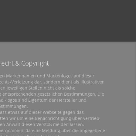
echt & Copyright
ten Markennamen und Markenlogos auf dieser
chts-Verletzung dar, sondern dient als illustrativer
n jeweiligen Stellen nicht als solche
ie entsprechenden gesetzlichen Bestimmungen. Die
-logos sind Eigentum der Hersteller und
Bestimmungen.
dass etwas auf dieser Webseite gegen das
tten wir um eine Benachrichtigung über vertrieb
inen Anwalt diesen Verstoß melden lassen.
übernommen, da eine Meldung über die angegebene