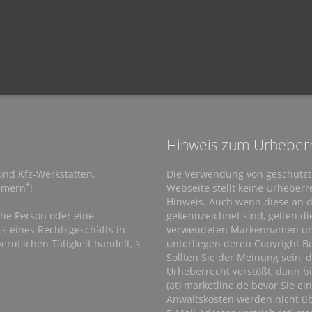
Hinweis zum Urheberr
und Kfz-Werkstätten.
Die Verwendung von geschütz
*
ehmern
!
Webseite stellt keine Urheberre
Hinweis. Auch wenn diese an de
che Person oder eine
gekennzeichnet sind, gelten d
ss eines Rechtsgeschäfts in
verwendeten Markennamen und 
ruflichen Tätigkeit handelt, §
unterliegen deren Copyright 
Sollten Sie der Meinung sein, 
Urheberrecht verstößt, dann bi
(at) marketline.de bevor Sie e
Anwaltskosten werden nicht 