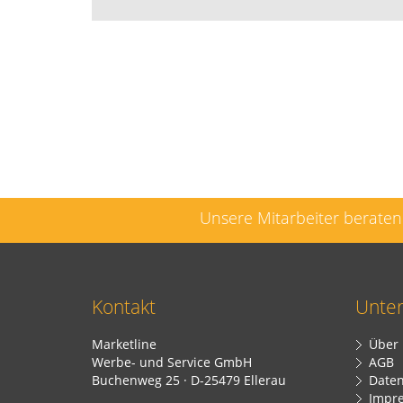
Unsere Mitarbeiter beraten 
Kontakt
Unte
Marketline
Über
Werbe- und Service GmbH
AGB
Buchenweg 25 · D-25479 Ellerau
Daten
Impr