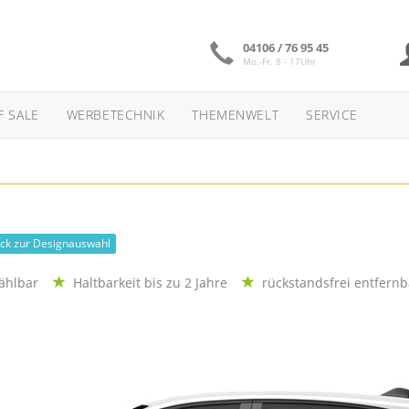
04106 / 76 95 45
Mo.-Fr. 8 - 17Uhr
F SALE
WERBETECHNIK
THEMENWELT
SERVICE
ck zur Designauswahl
 wählbar
Haltbarkeit bis zu 2 Jahre
rückstandsfrei entfer