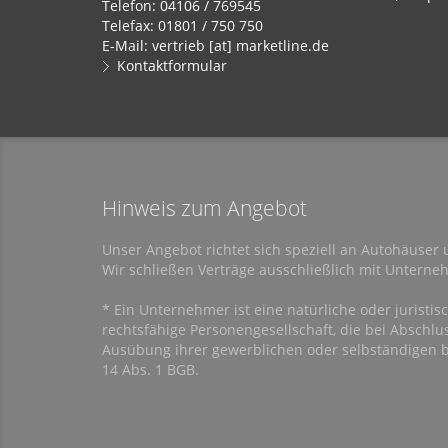
Telefon: 04106 / 769545
Telefax: 01801 / 750 750
E-Mail: vertrieb [at] marketline.de
Kontaktformular
Hinweis zum Angebot
Unser Angebot richtet sich speziell an Autohäuser 
Wir schließen Verträge ausschließlich mit Untern
* Ein Unternehmer ist eine natürliche oder juristis
rechtsfähige Personengesellschaft, die bei Abschlu
Ausübung ihrer gewerblichen oder selbständigen be
14 Abs. 1 BGB.