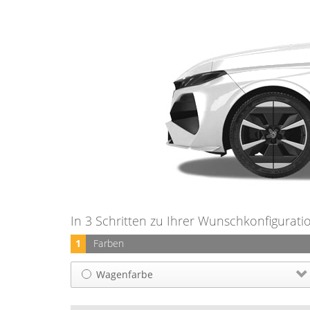
In 3 Schritten zu Ihrer Wunschkonfigurati
1
Farben
Wagenfarbe