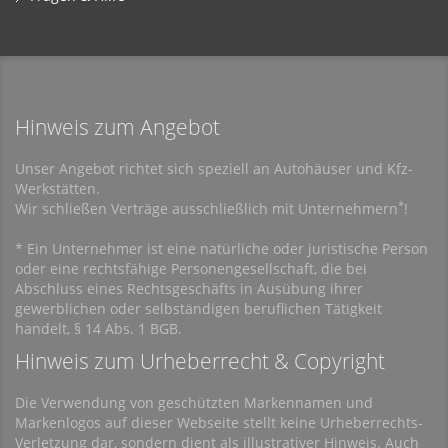
Hinweis zum Angebot
Unser Angebot richtet sich speziell an Autohäuser und Kfz-
Werkstätten.
*
Wir schließen Verträge ausschließlich mit Unternehmern
!
* Ein Unternehmer ist eine natürliche oder juristische Person
oder eine rechtsfähige Personengesellschaft, die bei
Abschluss eines Rechtsgeschäfts in Ausübung ihrer
gewerblichen oder selbständigen beruflichen Tätigkeit
handelt, § 14 Abs. 1 BGB.
Hinweis zum Urheberrecht & Copyright
Die Verwendung von geschützten Markennamen und
Markenlogos auf dieser Webseite stellt keine Urheberrechts-
Verletzung dar, sondern dient als illustrativer Hinweis. Auch