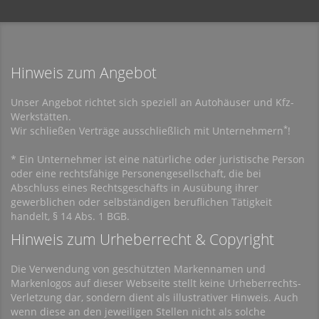
Hinweis zum Angebot
Unser Angebot richtet sich speziell an Autohäuser und Kfz-
Werkstätten.
*
Wir schließen Verträge ausschließlich mit Unternehmern
!
* Ein Unternehmer ist eine natürliche oder juristische Person
oder eine rechtsfähige Personengesellschaft, die bei
Abschluss eines Rechtsgeschäfts in Ausübung ihrer
gewerblichen oder selbständigen beruflichen Tätigkeit
handelt, § 14 Abs. 1 BGB.
Hinweis zum Urheberrecht & Copyright
Die Verwendung von geschützten Markennamen und
Markenlogos auf dieser Webseite stellt keine Urheberrechts-
Verletzung dar, sondern dient als illustrativer Hinweis. Auch
wenn diese an den jeweiligen Stellen nicht als solche