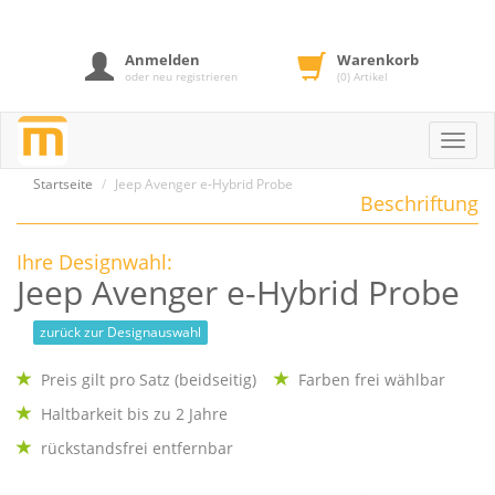
Anmelden
Warenkorb
oder neu registrieren
(0) Artikel
Toggl
navig
Startseite
Jeep Avenger e-Hybrid Probe
Beschriftung
Ihre Designwahl:
Jeep Avenger e-Hybrid Probe
zurück zur Designauswahl
Preis gilt pro Satz (beidseitig)
Farben frei wählbar
Haltbarkeit bis zu 2 Jahre
rückstandsfrei entfernbar