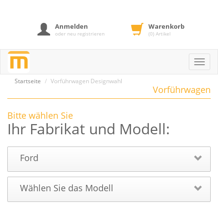
Anmelden
Warenkorb
oder neu registrieren
(0) Artikel
Toggl
navig
Startseite
Vorführwagen Designwahl
Vorführwagen
Bitte wählen Sie
Ihr Fabrikat und Modell:
Ford
Wählen Sie das Modell